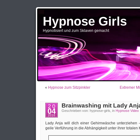
Hypnose Girls
Hypnotisiert und zum Sklaven gemacht
«
Hypnose zum Sitzpinkler
Extremer Mi
Brainwashing mit Lady Anj
20
04
Geschrieben von: hypnose-girls, in
Hypnose Video
2016
Lady Anja will dich einer Gehirnwäsche unterziehen 
geile Verführung in die Abhängigkeit unter ihrer totalen 