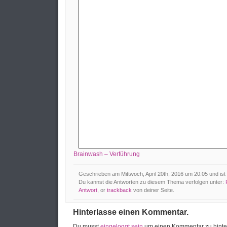
Brainwash – Verführung
Geschrieben am Mittwoch, April 20th, 2016 um 20:05 und ist 
Du kannst die Antworten zu diesem Thema verfolgen unter:
Antwort
, or
trackback
von deiner Seite.
Hinterlasse einen Kommentar.
Du musst
eingeloggt sein
um einen Kommentar zu hinte